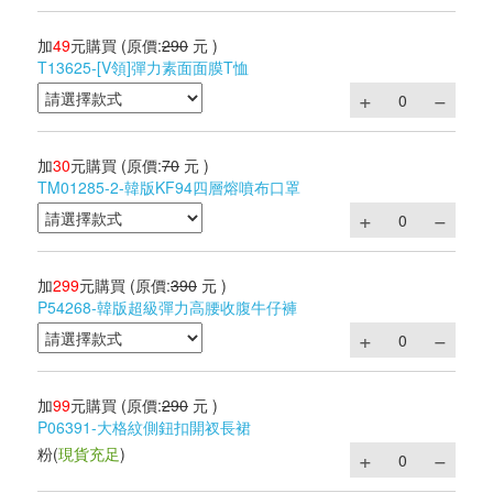
加
49
元購買
(原價:
290
元 )
T13625-[V領]彈力素面面膜T恤
加
30
元購買
(原價:
70
元 )
TM01285-2-韓版KF94四層熔噴布口罩
加
299
元購買
(原價:
390
元 )
P54268-韓版超級彈力高腰收腹牛仔褲
加
99
元購買
(原價:
290
元 )
P06391-大格紋側鈕扣開衩長裙
粉
(
現貨充足
)