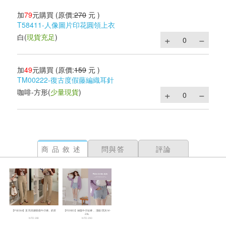
加
79
元購買
(原價:
270
元 )
T58411-人像圖片印花圓領上衣
白
(
現貨充足
)
加
49
元購買
(原價:
159
元 )
TM00222-復古度假藤編織耳針
咖啡-方形
(
少量現貨
)
商品敘述
問與答
評論