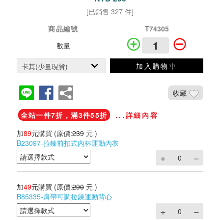
[已銷售 327 件]
商品編號
T74305
數量
加入購物車
收藏
全站一件7折，滿3件55折
...詳細內容
加
89
元購買
(原價:
239
元 )
B23097-拉鍊前扣式內杯運動內衣
加
49
元購買
(原價:
290
元 )
B85335-肩帶可調拉鍊運動背心