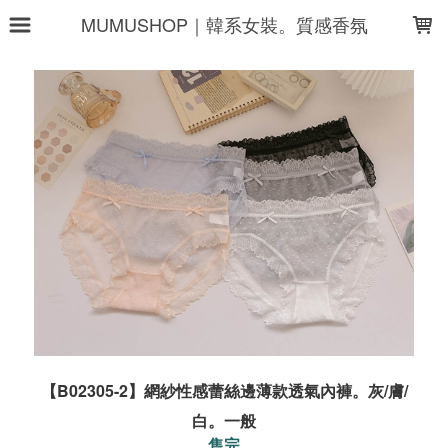
LOADING...
MUMUSHOP｜韓系女裝。質感香氛
【B02305-2】網紗性感蕾絲邊薄款透氣內褲。灰/膚/
白。一般
售完