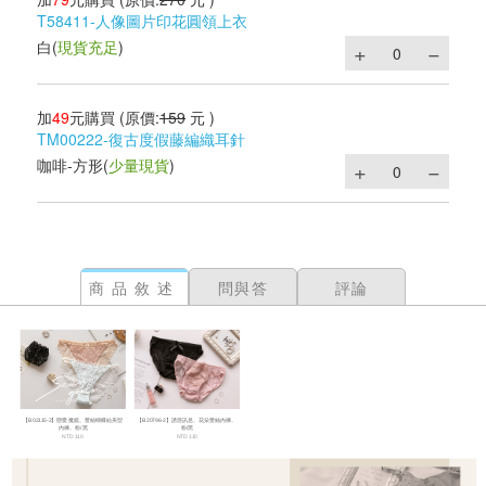
T58411-人像圖片印花圓領上衣
白
(
現貨充足
)
加
49
元購買
(原價:
159
元 )
TM00222-復古度假藤編織耳針
咖啡-方形
(
少量現貨
)
商品敘述
問與答
評論