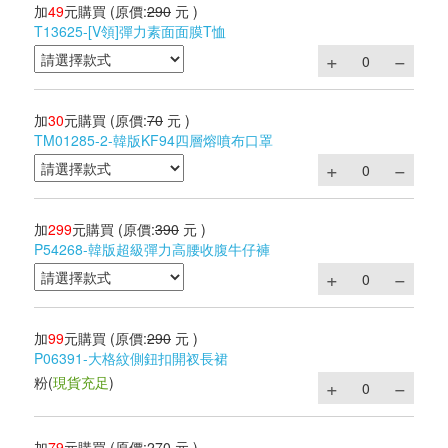
加
49
元購買
(原價:
290
元 )
T13625-[V領]彈力素面面膜T恤
加
30
元購買
(原價:
70
元 )
TM01285-2-韓版KF94四層熔噴布口罩
加
299
元購買
(原價:
390
元 )
P54268-韓版超級彈力高腰收腹牛仔褲
加
99
元購買
(原價:
290
元 )
P06391-大格紋側鈕扣開衩長裙
粉
(
現貨充足
)
加
79
元購買
(原價:
270
元 )