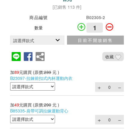
[已銷售 113 件]
商品編號
B02305-2
數量
目前不開放銷售
收藏
加
89
元購買
(原價:
239
元 )
B23097-拉鍊前扣式內杯運動內衣
加
49
元購買
(原價:
290
元 )
B85335-肩帶可調拉鍊運動背心