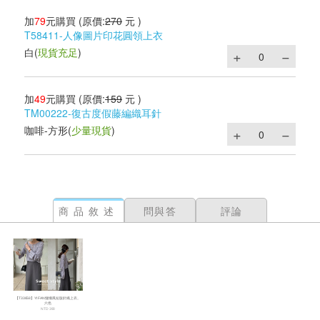
加
79
元購買
(原價:
270
元 )
T58411-人像圖片印花圓領上衣
白
(
現貨充足
)
加
49
元購買
(原價:
159
元 )
TM00222-復古度假藤編織耳針
咖啡-方形
(
少量現貨
)
商品敘述
問與答
評論