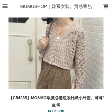
LOADING...
MUMUSHOP｜韓系女裝。質感香氛
【C54285】MO&MO歐膩必備短版針織小外套。可可/
白/黑
NTD 330