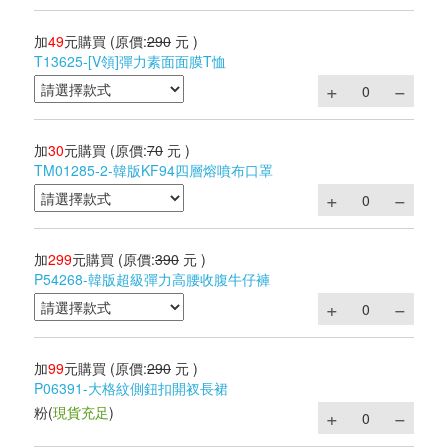
加
49
元購買
(原價:
290
元 )
T13625-[V領]彈力素面面膜T恤
加
30
元購買
(原價:
70
元 )
TM01285-2-韓版KF94四層熔噴布口罩
加
299
元購買
(原價:
390
元 )
P54268-韓版超級彈力高腰收腹牛仔褲
加
99
元購買
(原價:
290
元 )
P06391-大格紋側鈕扣開衩長裙
粉
(
現貨充足
)