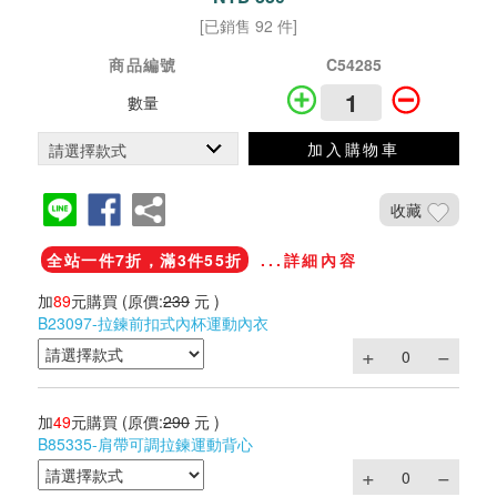
[已銷售 92 件]
商品編號
C54285
數量
加入購物車
收藏
全站一件7折，滿3件55折
...詳細內容
加
89
元購買
(原價:
239
元 )
B23097-拉鍊前扣式內杯運動內衣
加
49
元購買
(原價:
290
元 )
B85335-肩帶可調拉鍊運動背心