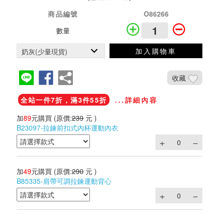
商品編號
O86266
數量
加入購物車
收藏
全站一件7折，滿3件55折
...詳細內容
加
89
元購買
(原價:
239
元 )
B23097-拉鍊前扣式內杯運動內衣
加
49
元購買
(原價:
290
元 )
B85335-肩帶可調拉鍊運動背心