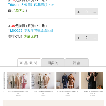
T58411-人像圖片印花圓領上衣
白
(
現貨充足
)
加
49
元購買
(原價:
159
元 )
TM00222-復古度假藤編織耳針
咖啡-方形
(
少量現貨
)
商品敘述
問與答
評論