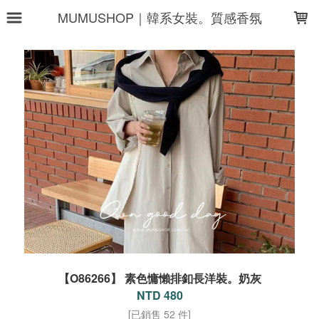
LOADING...
MUMUSHOP｜韓系女裝。質感香氛
【O86266】 素色慵懶排釦長洋裝。奶灰
NTD 480
[已銷售 52 件]