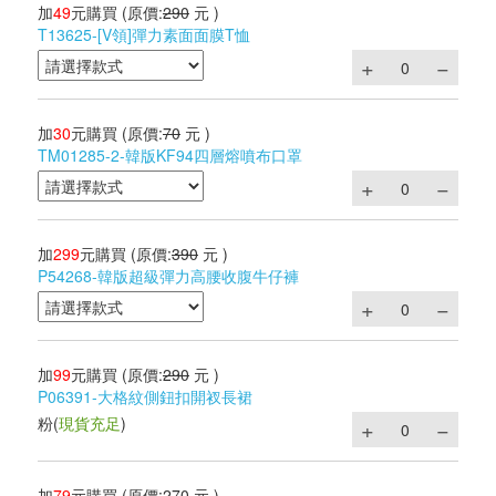
加
49
元購買
(原價:
290
元 )
T13625-[V領]彈力素面面膜T恤
加
30
元購買
(原價:
70
元 )
TM01285-2-韓版KF94四層熔噴布口罩
加
299
元購買
(原價:
390
元 )
P54268-韓版超級彈力高腰收腹牛仔褲
加
99
元購買
(原價:
290
元 )
P06391-大格紋側鈕扣開衩長裙
粉
(
現貨充足
)
加
79
元購買
(原價:
270
元 )