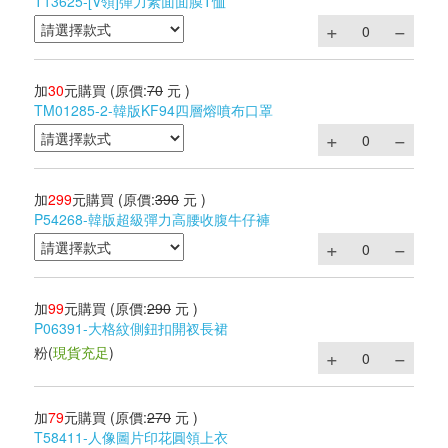
T13625-[V領]彈力素面面膜T恤
加
30
元購買
(原價:
70
元 )
TM01285-2-韓版KF94四層熔噴布口罩
加
299
元購買
(原價:
390
元 )
P54268-韓版超級彈力高腰收腹牛仔褲
加
99
元購買
(原價:
290
元 )
P06391-大格紋側鈕扣開衩長裙
粉
(
現貨充足
)
加
79
元購買
(原價:
270
元 )
T58411-人像圖片印花圓領上衣