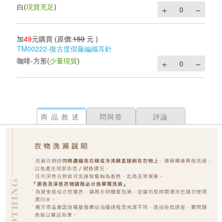
白
(
現貨充足
)
加
49
元購買
(原價:
159
元 )
TM00222-復古度假藤編織耳針
咖啡-方形
(
少量現貨
)
商品敘述
問與答
評論