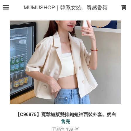
LOADING...
MUMUSHOP｜韓系女裝。質感香氛
【C96875】寬鬆短版雙排釦短袖西裝外套。奶白
售完
[已銷售 139 件]