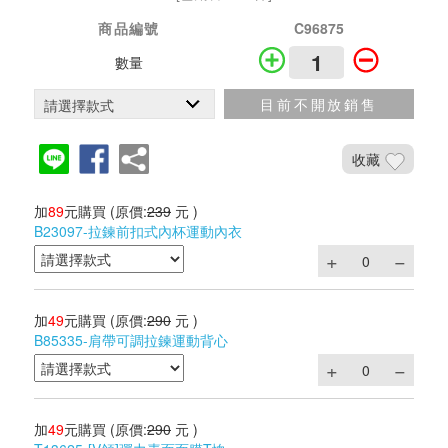
商品編號
C96875
數量
目前不開放銷售
收藏
加
89
元購買
(原價:
239
元 )
B23097-拉鍊前扣式內杯運動內衣
加
49
元購買
(原價:
290
元 )
B85335-肩帶可調拉鍊運動背心
加
49
元購買
(原價:
290
元 )