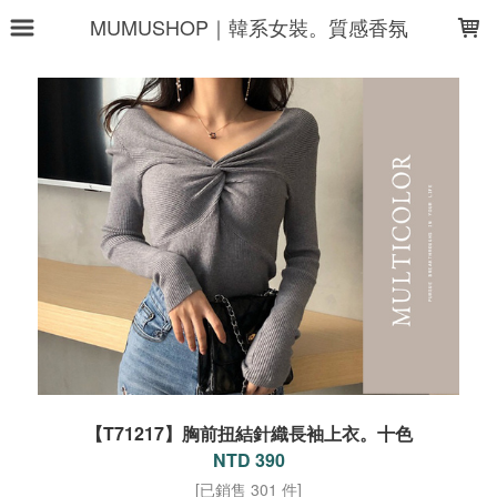
LOADING...
MUMUSHOP｜韓系女裝。質感香氛
【T71217】胸前扭結針織長袖上衣。十色
NTD 390
[已銷售 301 件]