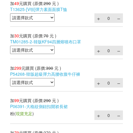
加
49
元購買
(原價:
290
元 )
T13625-[V領]彈力素面面膜T恤
加
30
元購買
(原價:
70
元 )
TM01285-2-韓版KF94四層熔噴布口罩
加
299
元購買
(原價:
390
元 )
P54268-韓版超級彈力高腰收腹牛仔褲
加
99
元購買
(原價:
290
元 )
P06391-大格紋側鈕扣開衩長裙
粉
(
現貨充足
)
加
79
元購買
(原價:
270
元 )