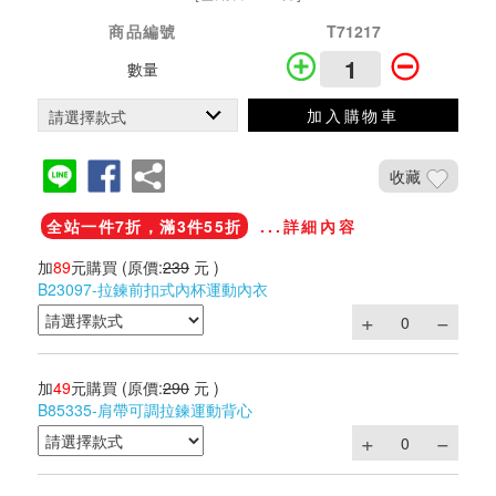
商品編號
T71217
數量
加入購物車
收藏
全站一件7折，滿3件55折
...詳細內容
加
89
元購買
(原價:
239
元 )
B23097-拉鍊前扣式內杯運動內衣
加
49
元購買
(原價:
290
元 )
B85335-肩帶可調拉鍊運動背心