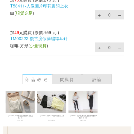
T58411-人像圖片印花圓領上衣
白
(
現貨充足
)
加
49
元購買
(原價:
159
元 )
TM00222-復古度假藤編織耳針
咖啡-方形
(
少量現貨
)
商品敘述
問與答
評論