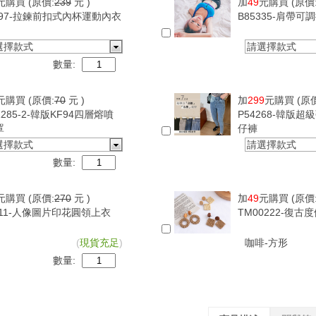
元購買
(原價:
239
元 )
加
49
元購買
(原價
097-拉鍊前扣式內杯運動內衣
B85335-肩帶
選擇款式
請選擇款式
數量:
元購買
(原價:
70
元 )
加
299
元購買
(原
1285-2-韓版KF94四層熔噴
P54268-韓版
罩
仔褲
選擇款式
請選擇款式
數量:
元購買
(原價:
270
元 )
加
49
元購買
(原價
411-人像圖片印花圓領上衣
TM00222-復
(
現貨充足
)
咖啡-方形
數量: