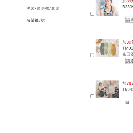
加
89
B23
洋裝/連身裙/套裝
請
吊帶褲/裙
加
30
TM0
布口
請
加
79
T58
白