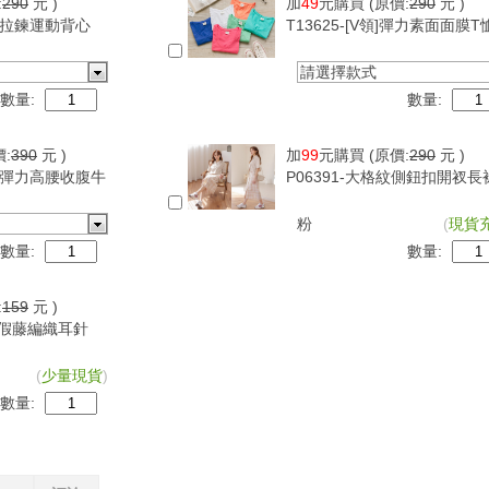
:
290
元 )
加
49
元購買
(原價:
290
元 )
可調拉鍊運動背心
T13625-[V領]彈力素面面膜T
請選擇款式
數量:
數量:
價:
390
元 )
加
99
元購買
(原價:
290
元 )
超級彈力高腰收腹牛
P06391-大格紋側鈕扣開衩長
粉
(
現貨
數量:
數量:
:
159
元 )
古度假藤編織耳針
(
少量現貨
)
數量: