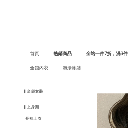
首頁
熱銷商品
全站一件7折，滿3件
全館內衣
泡湯泳裝
▍全部女裝
▍上身類
長袖上衣