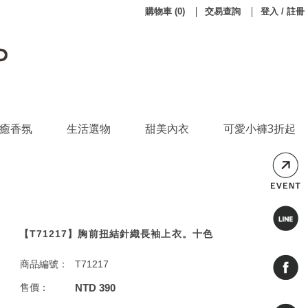
購物車
(
0
)
交易查詢
登入 / 註冊
癒香氛
生活選物
甜美內衣
可愛小褲3折起
【T71217】胸前扭結針織長袖上衣。十色
商品編號：
T71217
售價：
NTD 390