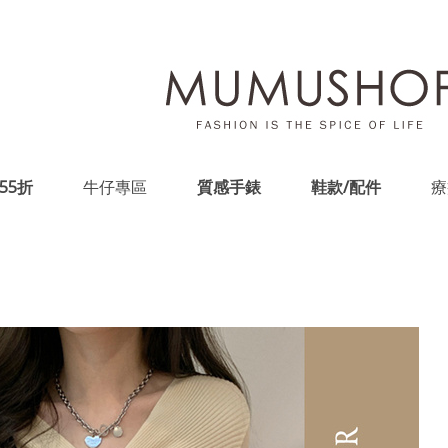
55折
牛仔專區
質感手錶
鞋款/配件
療