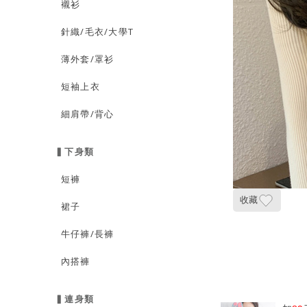
襯衫
針織/毛衣/大學T
薄外套/罩衫
短袖上衣
細肩帶/背心
▍下身類
短褲
收藏
裙子
牛仔褲/長褲
內搭褲
▍連身類