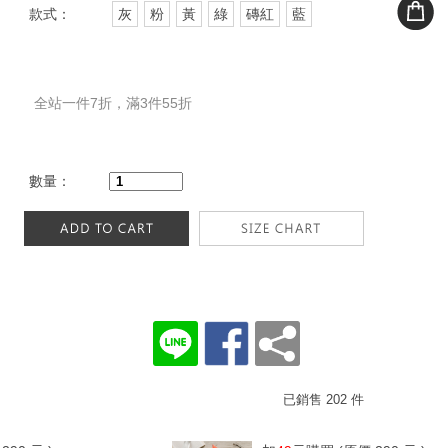
款式：
灰
粉
黃
綠
磚紅
藍
全站一件7折，滿3件55折
數量：
已銷售 202 件