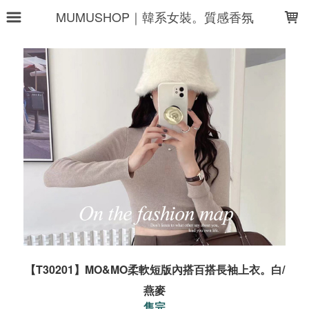
LOADING...
MUMUSHOP｜韓系女裝。質感香氛
【T30201】MO&MO柔軟短版內搭百搭長袖上衣。白/
燕麥
售完