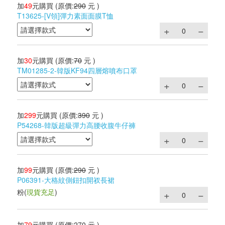
加
49
元購買
(原價:
290
元 )
T13625-[V領]彈力素面面膜T恤
加
30
元購買
(原價:
70
元 )
TM01285-2-韓版KF94四層熔噴布口罩
加
299
元購買
(原價:
390
元 )
P54268-韓版超級彈力高腰收腹牛仔褲
加
99
元購買
(原價:
290
元 )
P06391-大格紋側鈕扣開衩長裙
粉
(
現貨充足
)
加
79
元購買
(原價:
270
元 )