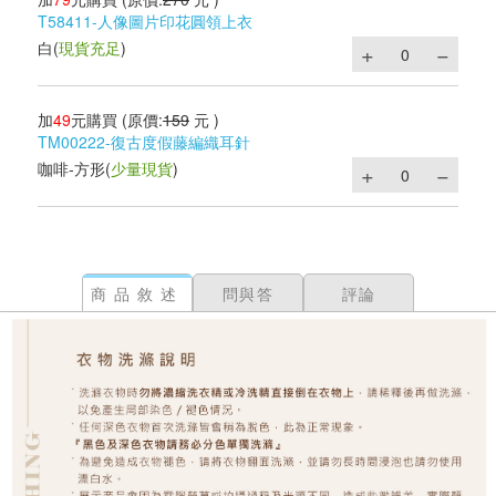
T58411-人像圖片印花圓領上衣
白
(
現貨充足
)
加
49
元購買
(原價:
159
元 )
TM00222-復古度假藤編織耳針
咖啡-方形
(
少量現貨
)
商品敘述
問與答
評論