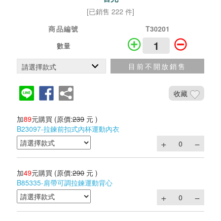
[已銷售 222 件]
商品編號
T30201
數量
目前不開放銷售
收藏
加
89
元購買
(原價:
239
元 )
B23097-拉鍊前扣式內杯運動內衣
加
49
元購買
(原價:
290
元 )
B85335-肩帶可調拉鍊運動背心