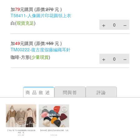
加
79
元購買
(原價:
270
元 )
T58411-人像圖片印花圓領上衣
白
(
現貨充足
)
加
49
元購買
(原價:
159
元 )
TM00222-復古度假藤編織耳針
咖啡-方形
(
少量現貨
)
商品敘述
問與答
評論