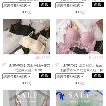
彈力內衣(單件入)。粉
紫/黑
選購
選購
390元
390元
26 人訂購
61 人訂購
【B904022】素面平口兩穿式
【B30752】溫柔沉溺。花朵
成套內衣組。米/黑
下擺蕾絲馬甲成套內衣組。粉
紫/黑
選購
選購
390元
390元