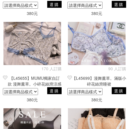
感睡衣。黑
感睡衣
選購
選購
380元
380元
170 人訂購
90 人訂購
【L45655】MUMU獨家自訂
【L45699】漫舞薰草。滿版小
款 漫舞薰草。小碎花絲滑涼感
碎花絲滑睡裙
兩件式睡衣
選購
選購
380元
380元