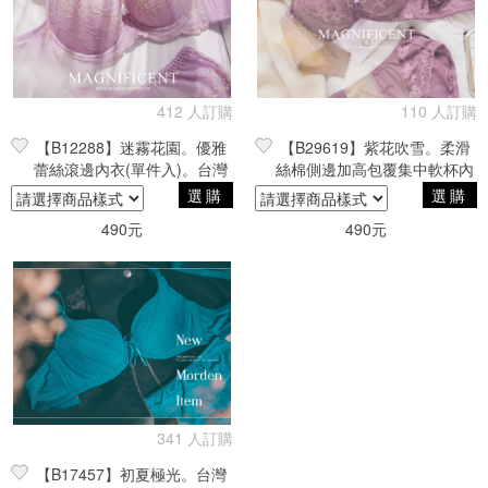
412 人訂購
110 人訂購
【B12288】迷霧花園。優雅
【B29619】紫花吹雪。柔滑
蕾絲滾邊內衣(單件入)。台灣
絲棉側邊加高包覆集中軟杯內
製
衣(單件入)。台灣製。40C。
選購
選購
零碼
490元
490元
341 人訂購
【B17457】初夏極光。台灣