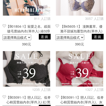
911 人訂購
3057 人訂購
【B01804-1】寵愛之名。緞面
【B45605-1】 漫舞薰草。優
睫毛蕾絲內衣(單件入) 綠32B
雅不甜膩包覆型內衣(單件入)
藍色碎花32D
選購
選購
390元
390元
1235 人訂購
1327 人訂購
【B03091-1】戀人日記。低脊
【B03091-1】戀人日記。低脊
心棉質蕾絲內衣(單件入) 紅/黑
心棉質蕾絲內衣(單件入)。灰