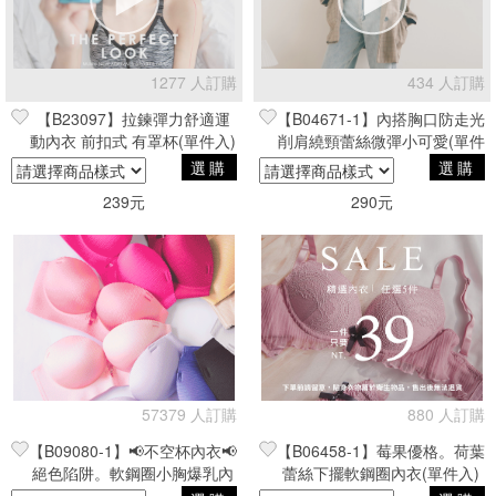
篩選
1277 人訂購
434 人訂購
【B23097】拉鍊彈力舒適運
【B04671-1】內搭胸口防走光
動內衣 前扣式 有罩杯(單件入)
削肩繞頸蕾絲微彈小可愛(單件
入) 白/黑
選購
選購
239元
290元
57379 人訂購
880 人訂購
【B09080-1】📢不空杯內衣📢
【B06458-1】莓果優格。荷葉
絕色陷阱。軟鋼圈小胸爆乳內
蕾絲下擺軟鋼圈內衣(單件入)
衣(單件入) 罩杯激升 無痕內衣