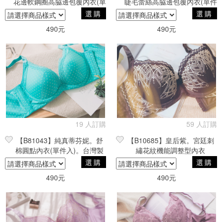
花邊軟鋼圈高脇邊包覆內衣(單
睫毛蕾絲高脇邊包覆內衣(單件
件入)。台灣製 藍 36B/36C
入)。台灣製
選購
選購
490元
490元
19 人訂購
59 人訂購
【B81043】純真蒂芬妮。舒
【B10685】皇后紫。宮廷刺
棉圓點內衣(單件入)。台灣製
繡花紋機能調整型內衣
38B
選購
選購
490元
490元