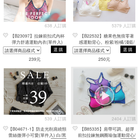
638 人訂購
5379 人訂購
【B23097】拉鍊前扣式內杯
【B22532】糖果色無痕零著
彈力舒適運動內衣(單件入)
感運動背心。粉紫/粉橘/淺藍/
黃
選購
選購
239元
250元
539 人訂購
2404 人訂購
【B04671-1】防走光削肩繞頸
【B85335】肩帶可調。超彈
蕾絲微彈小可愛(單件入) 白/黑
前扣拉鍊無鋼圈瑜伽運動背心/