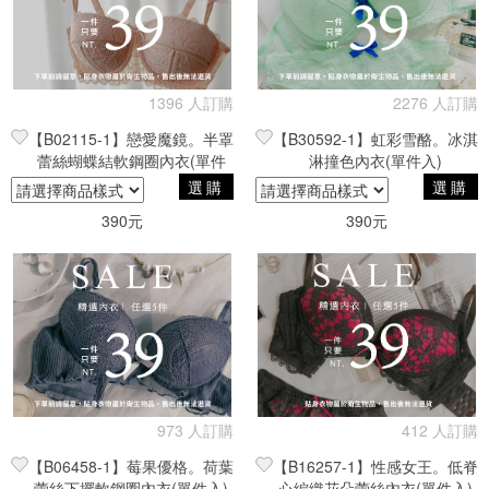
1396 人訂購
2276 人訂購
【B02115-1】戀愛魔鏡。半罩
【B30592-1】虹彩雪酪。冰淇
蕾絲蝴蝶結軟鋼圈內衣(單件
淋撞色內衣(單件入)
入)
選購
選購
390元
390元
973 人訂購
412 人訂購
【B06458-1】莓果優格。荷葉
【B16257-1】性感女王。低脊
蕾絲下擺軟鋼圈內衣(單件入)
心編織花朵蕾絲內衣(單件入)