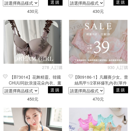
藍/紅/黑
選購
選購
430元
430元
278 人訂購
930 人訂購
【B73014】花舞精靈。韓國
【B09186-1】凡爾賽少女。蕾
CHUU同款浪漫花朵內衣。薰
絲馬甲1/2罩杯爆乳內衣(單件
衣草。32B/32C
入)。粉
選購
選購
450元
470元