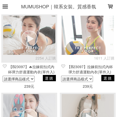
LOADING...
MUMUSHOP｜韓系女裝。質感香氛
上架時間
銷售件數
銷售價格
樣式尺寸篩選
全部樣式
黑
灰
白
藍
2254 人訂購
1611 人訂購
【B23097】🔥拉鍊前扣式內
【B23097】拉鍊前扣式內杯
綠
紫
膚
粉
米
杯彈力舒適運動內衣(單件入)
彈力舒適運動內衣(單件入)
粉橘
選購
選購
239元
239元
全部尺寸
M
L
32B
32C
34B
34C
36B
36C
38B
38C
現貨商品