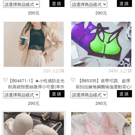
睡眠內衣/跑步防震
選購
選購
290元
290元
220 人訂購
3430 人訂購
【B04671-1】🔥小性感防走光
【B85335】肩帶可調。超彈
削肩繞頸蕾絲微彈小可愛(單件
前扣拉鍊無鋼圈瑜伽運動背心/
入) 白/黑
睡眠內衣/跑步防震
選購
選購
290元
290元