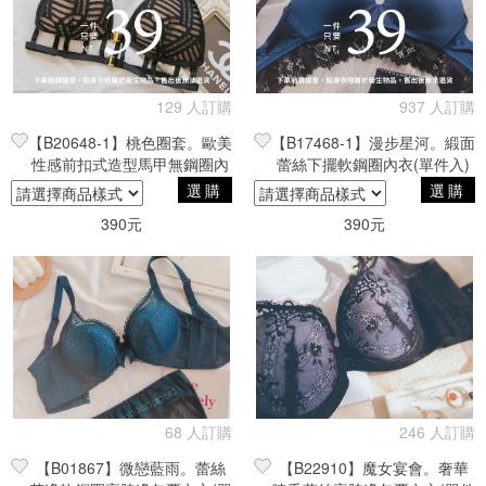
129 人訂購
937 人訂購
【B20648-1】桃色圈套。歐美
【B17468-1】漫步星河。緞面
性感前扣式造型馬甲無鋼圈內
蕾絲下擺軟鋼圈內衣(單件入)
衣(單件入)
選購
選購
390元
390元
68 人訂購
246 人訂購
【B01867】微戀藍雨。蕾絲
【B22910】魔女宴會。奢華