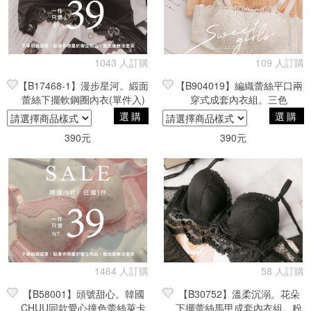
1043 人訂購
109 人訂購
【B17468-1】漫步星河。緞面
【B904019】編織蕾絲平口兩
蕾絲下擺軟鋼圈內衣(單件入)
穿式成套內衣組。三色
選購
選購
390元
390元
1464 人訂購
58 人訂購
【B58001】頭號甜心。韓國
【B30752】溫柔沉溺。花朵
CHUU同款愛心撞色蕾絲萊卡
下擺蕾絲馬甲成套內衣組。粉