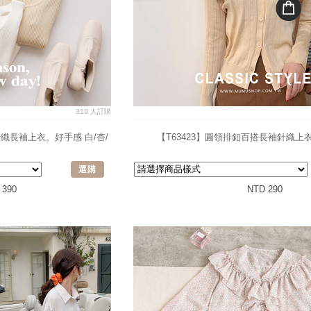
319 人訂購
針織長袖上衣。好手感 白/杏/
【T63423】圓領排釦百搭長袖針織上衣
選購
 390
NTD 290