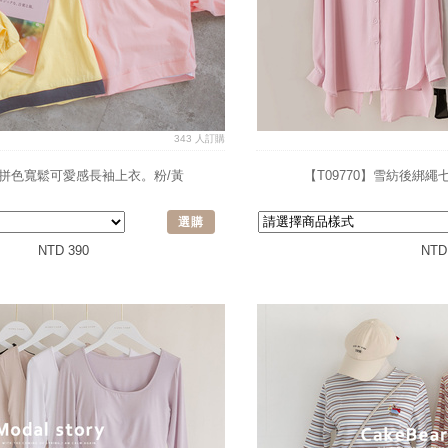
343 人訂購
】🔥拼色寬鬆可愛感長袖上衣。粉/黃
【T09770】雪紡後綁繩
選購
NTD 390
NTD