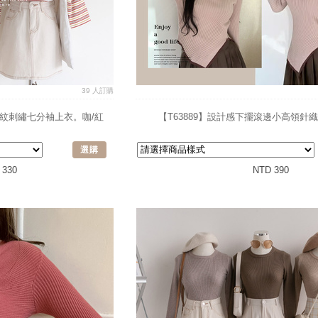
39 人訂購
小熊條紋刺繡七分袖上衣。咖/紅
【T63889】設計感下擺滾邊小高領針
選購
 330
NTD 390