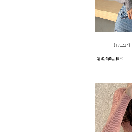
【T7121