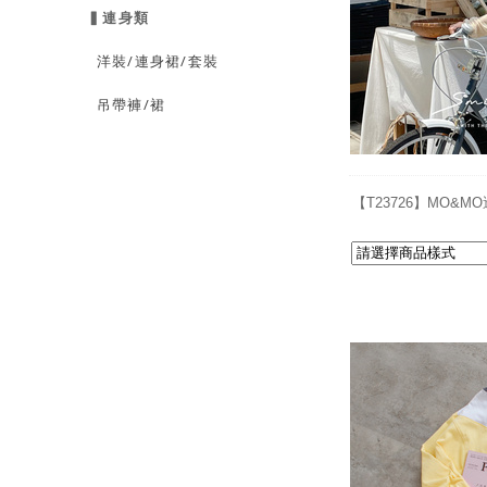
▍連身類
洋裝/連身裙/套裝
吊帶褲/裙
【T23726】MO&