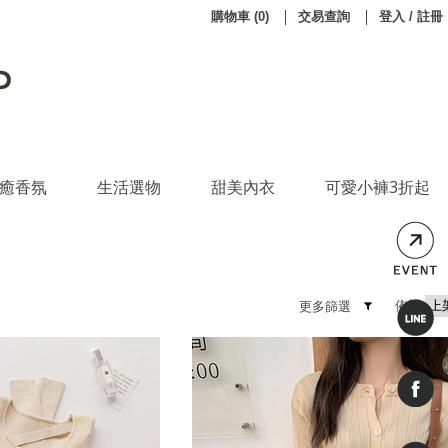
購物車
(
0
)
交易查詢
登入 / 註冊
癒香氛
生活選物
甜美內衣
可愛小褲3折起
依照
更多篩選