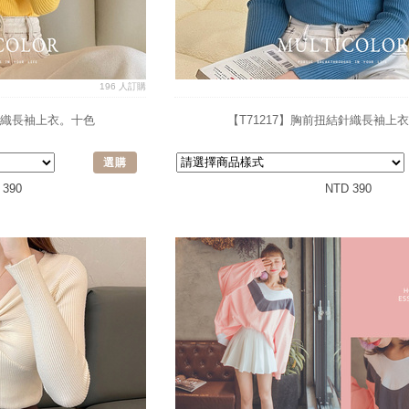
196 人訂購
結針織長袖上衣。十色
【T71217】胸前扭結針織長袖上
選購
 390
NTD 390