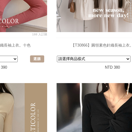
188 人訂購
結針織長袖上衣。十色
【T30866】圓領素色針織長袖上衣
選購
 390
NTD 380