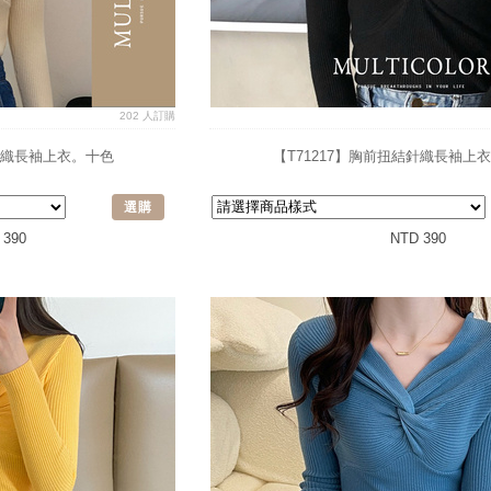
202 人訂購
結針織長袖上衣。十色
【T71217】胸前扭結針織長袖上
選購
 390
NTD 390