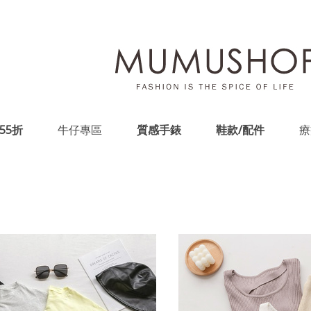
55折
牛仔專區
質感手錶
鞋款/配件
療