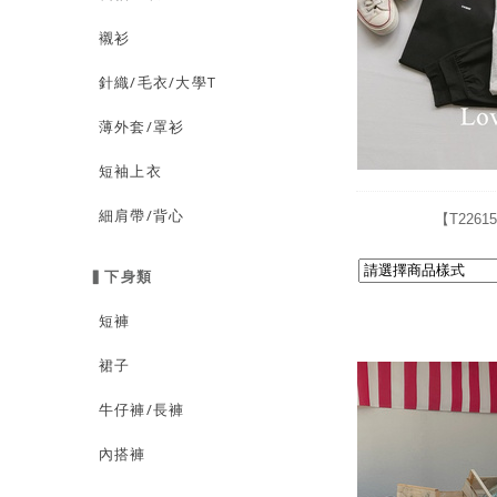
襯衫
針織/毛衣/大學T
薄外套/罩衫
短袖上衣
細肩帶/背心
【T226
▍下身類
短褲
裙子
牛仔褲/長褲
內搭褲