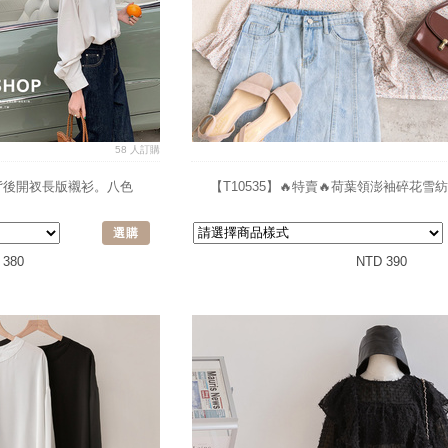
58 人訂購
仙女背後開衩長版襯衫。八色
【T10535】🔥特賣🔥荷葉領澎袖碎花
選購
 380
NTD 390