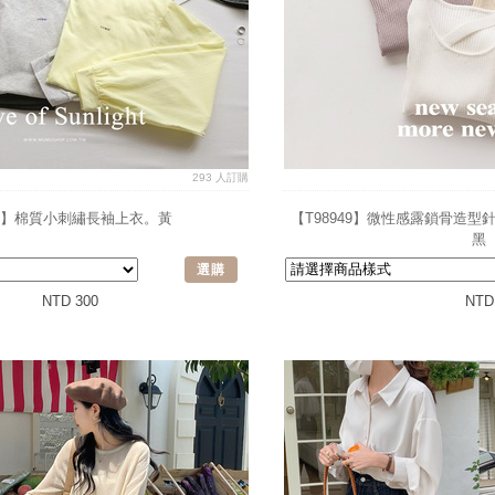
293 人訂購
15】棉質小刺繡長袖上衣。黃
【T98949】微性感露鎖骨造型
黑
選購
NTD 300
NTD