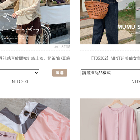
397 人訂購
MO透視感直紋開衩針織上衣。奶茶/白/豆綠
【T85382】MINT超美
選購
NTD 290
NTD