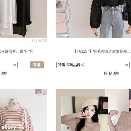
171 人訂購
七分袖襯衫。白/粉/黑
【T63257】羽毛感微透膚薄長袖
選購
 380
NTD 390