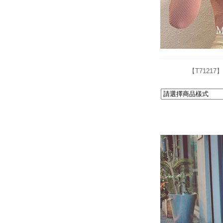
【T7121