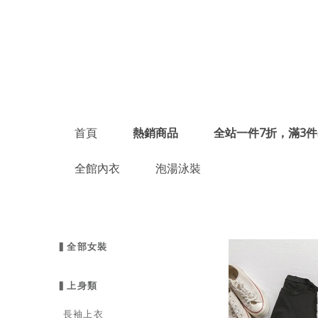
首頁
熱銷商品
全站一件7折，滿3件
全館內衣
泡湯泳裝
▍全部女裝
▍上身類
長袖上衣