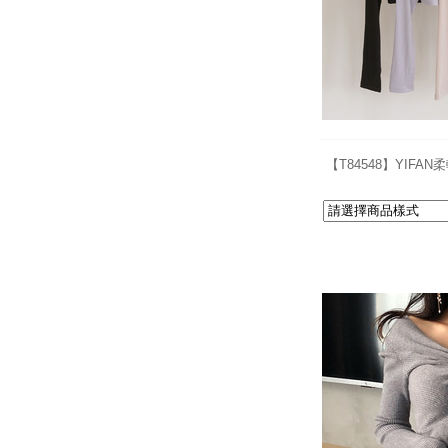
【T84548】YIFA