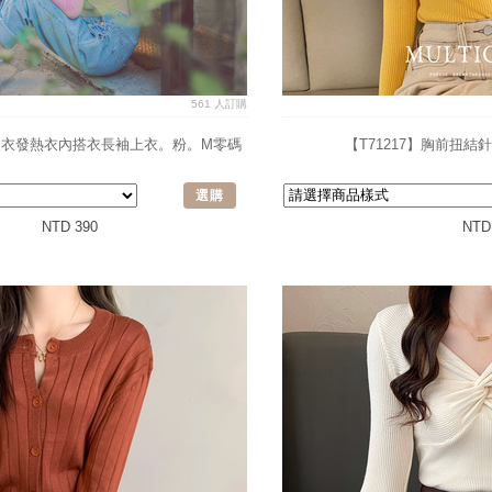
561 人訂購
保暖衣發熱衣內搭衣長袖上衣。粉。M零碼
【T71217】胸前扭
選購
NTD 390
NTD