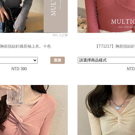
301 人訂購
7】胸前扭結針織長袖上衣。十色
【T71217】胸前扭
選購
NTD 390
NTD