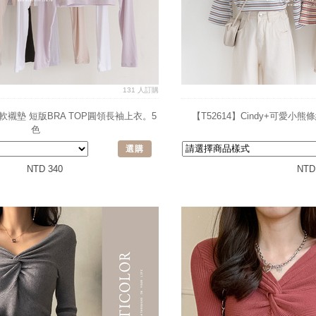
131 人訂購
N柔軟襯墊 短版BRA TOP圓領長袖上衣。5
【T52614】Cindy+可愛
色
選購
NTD 340
NTD