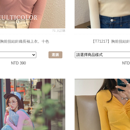
71 人訂購
7】胸前扭結針織長袖上衣。十色
【T71217】胸前扭
選購
NTD 390
NTD