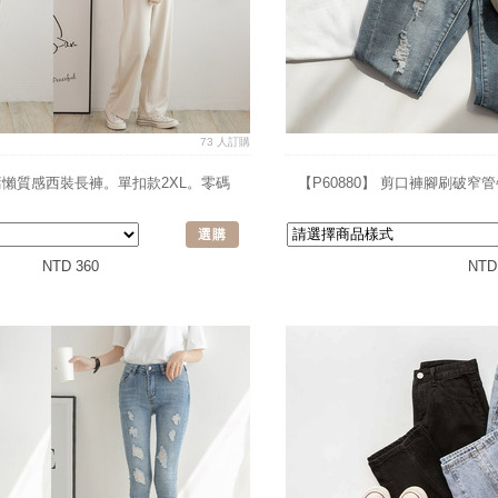
73 人訂購
性慵懶質感西裝長褲。單扣款2XL。零碼
【P60880】 剪口褲腳刷破窄管
選購
NTD 360
NTD