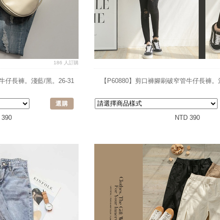
186 人訂購
牛仔長褲。淺藍/黑。26-31
【P60880】剪口褲腳刷破窄管牛仔長褲。淺藍
選購
 390
NTD 390