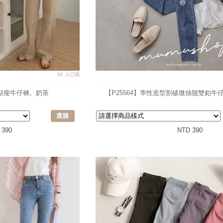
90 人訂購
腰顯瘦牛仔褲。奶茶
【P25564】率性造型割破微抽鬚雙釦牛仔
選購
 390
NTD 390