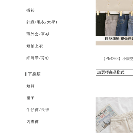
襯衫
針織/毛衣/大學T
薄外套/罩衫
短袖上衣
細肩帶/背心
【P54268】小
▍下身類
短褲
裙子
牛仔褲/長褲
內搭褲