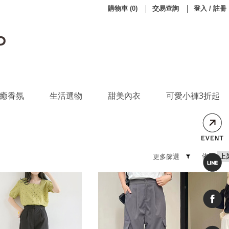
購物車
(
0
)
交易查詢
登入 / 註冊
癒香氛
生活選物
甜美內衣
可愛小褲3折起
依照
更多篩選