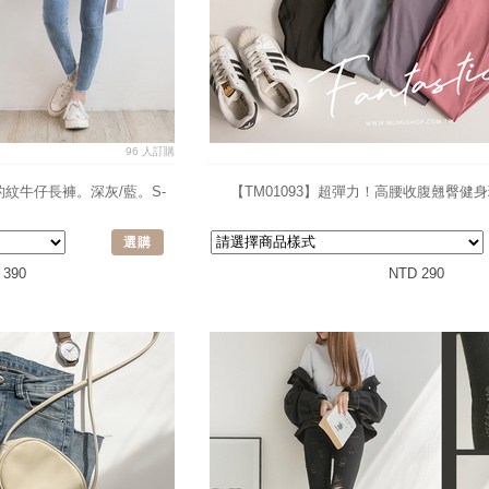
96 人訂購
豹紋牛仔長褲。深灰/藍。S-
【TM01093】超彈力！高腰收腹翹臀健
選購
 390
NTD 290