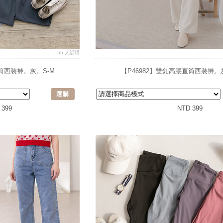
55 人訂購
直筒西裝褲。灰。S-M
【P46982】雙釦高腰直筒西裝褲。
選購
 399
NTD 399