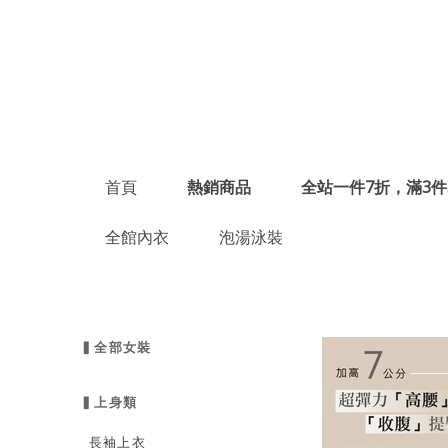
首頁
熱銷商品
全站一件7折，滿3件
全館內衣
泡湯泳裝
▍全部女裝
▍上身類
長袖上衣