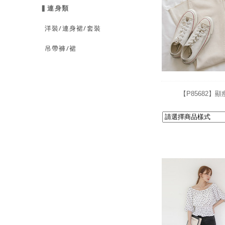
▍連身類
洋裝/連身裙/套裝
吊帶褲/裙
【P85682】