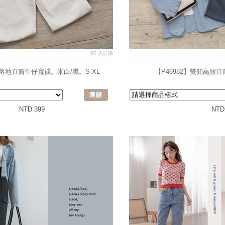
87 人訂購
腰落地直筒牛仔寬褲。米白/黑。S-XL
【P46982】雙釦高腰
選購
NTD 399
NTD