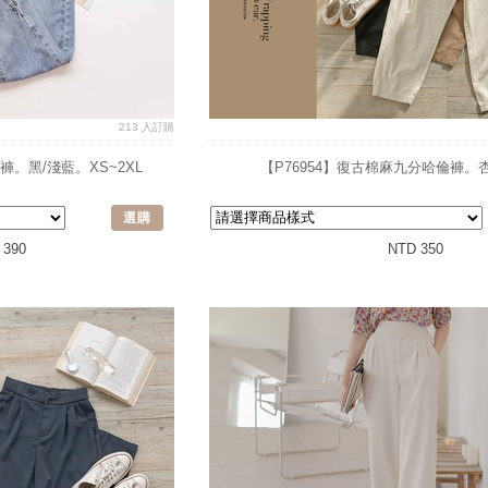
213 人訂購
褲。黑/淺藍。XS~2XL
【P76954】復古棉麻九分哈倫褲。
選購
 390
NTD 350