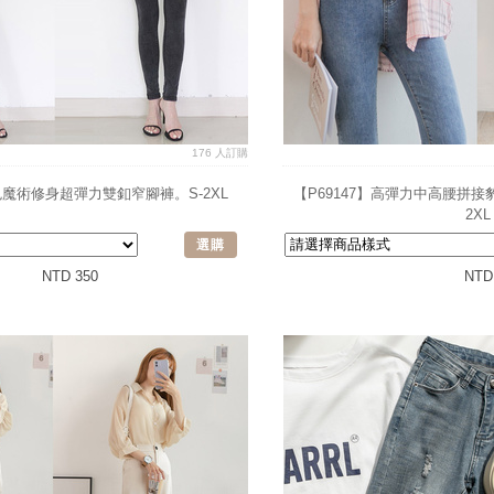
176 人訂購
灰色魔術修身超彈力雙釦窄腳褲。S-2XL
【P69147】高彈力中高腰拼接
2XL
選購
NTD 350
NTD