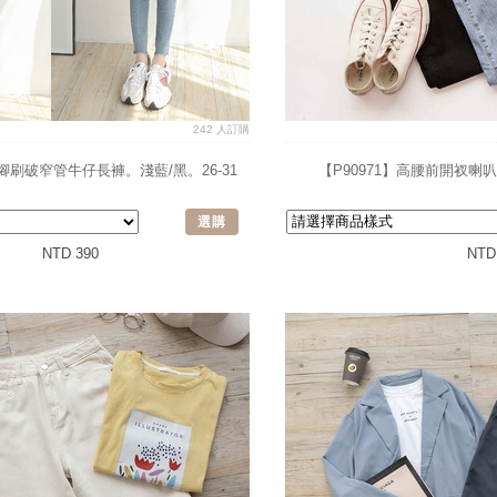
242 人訂購
褲腳刷破窄管牛仔長褲。淺藍/黑。26-31
【P90971】高腰前開衩喇叭
選購
NTD 390
NTD