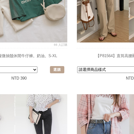
66 人訂購
顯瘦微抽鬚休閒牛仔褲。奶油。S-XL
【P81564】直筒高
選購
NTD 390
NTD