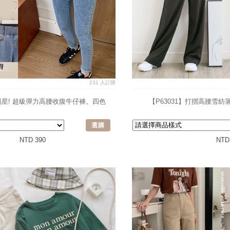
231 人訂購
腹剋星! 超級彈力高腰收腹牛仔褲。四色
【P63031】打摺高腰雪
選購
NTD 390
NTD