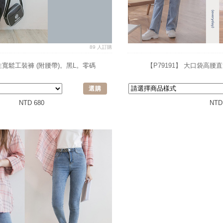
89 人訂購
個性寬鬆工裝褲 (附腰帶)。黑L。零碼
【P79191】 大口袋高腰
選購
NTD 680
NTD