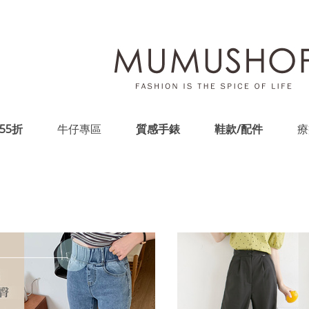
55折
牛仔專區
質感手錶
鞋款/配件
療