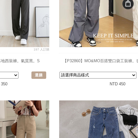
197 人訂購
紡落地西裝褲。氣質黑。S
【P32860】MO&MO百搭雙口袋工裝褲。杏
選購
 350
NTD 450