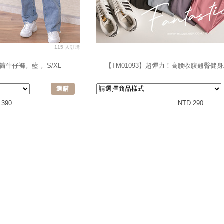
115 人訂購
直筒牛仔褲。藍 。S/XL
【TM01093】超彈力！高腰收腹翹臀健
選購
 390
NTD 290