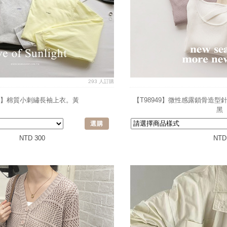
293 人訂購
15】棉質小刺繡長袖上衣。黃
【T98949】微性感露鎖骨造型
黑
選購
NTD 300
NTD