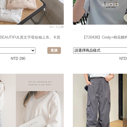
327 人訂購
dy+BEAUTIFUL英文字母短袖上衣。卡其
【T20438】Cindy+棉花
選購
NTD 290
NTD