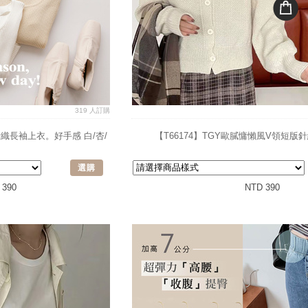
319 人訂購
針織長袖上衣。好手感 白/杏/
【T66174】TGY歐膩慵懶風V領短版
選購
 390
NTD 390