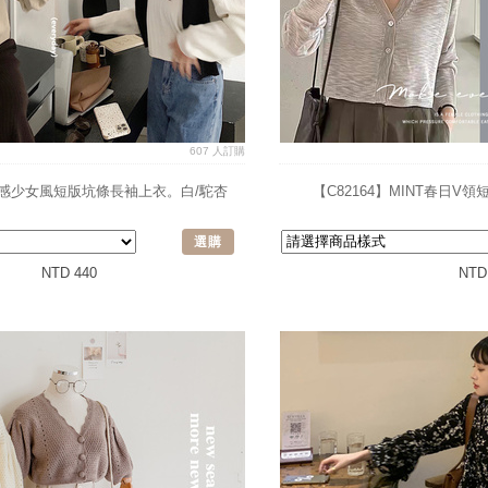
607 人訂購
gg質感少女風短版坑條長袖上衣。白/駝杏
【C82164】MINT春日
選購
NTD 440
NTD