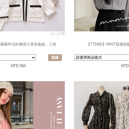
121 人訂購
小香風兩件式針織背心罩衫套組。三色
【T75492】MINT質
選購
NTD 350
NTD