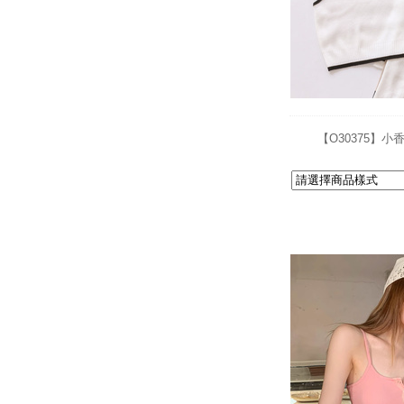
【O30375】