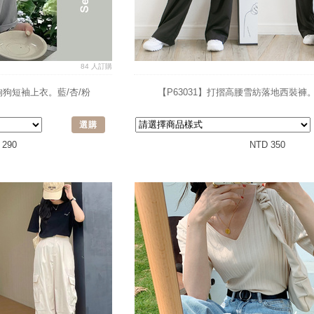
84 人訂購
糖狗狗短袖上衣。藍/杏/粉
【P63031】打摺高腰雪紡落地西裝褲
選購
 290
NTD 350