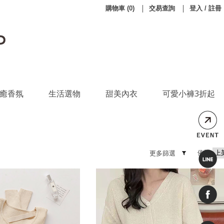
購物車
(
0
)
交易查詢
登入 / 註冊
癒香氛
生活選物
甜美內衣
可愛小褲3折起
依照
更多篩選