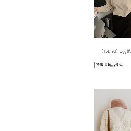
【T51493】E