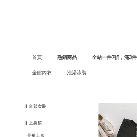
首頁
熱銷商品
全站一件7折，滿3件
全館內衣
泡湯泳裝
▍全部女裝
▍上身類
長袖上衣