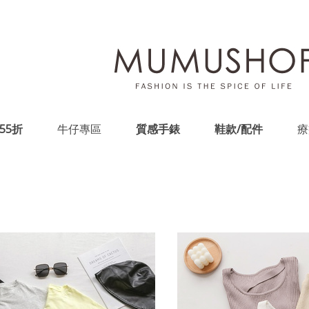
55折
牛仔專區
質感手錶
鞋款/配件
療