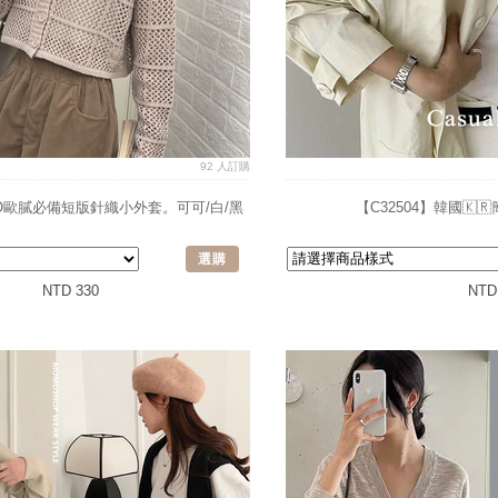
92 人訂購
&MO歐膩必備短版針織小外套。可可/白/黑
【C32504】韓國🇰
選購
NTD 330
NTD