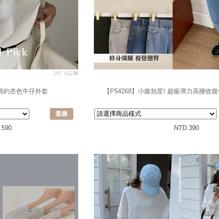
197 人訂購
🇷簡約杏色牛仔外套
【P54268】小腹剋星! 超級彈力高腰收
選購
 590
NTD 390