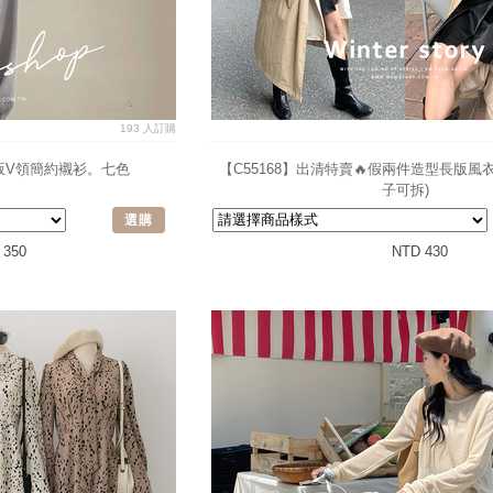
193 人訂購
感短版V領簡約襯衫。七色
【C55168】出清特賣🔥假兩件造型長版風
子可拆)
選購
 350
NTD 430