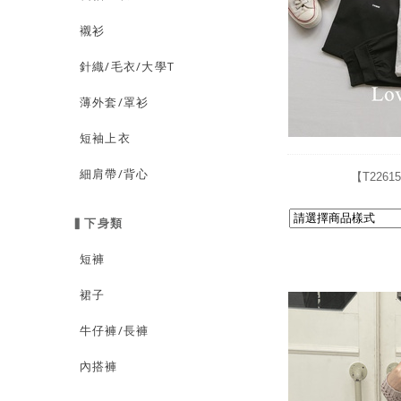
襯衫
針織/毛衣/大學T
薄外套/罩衫
短袖上衣
細肩帶/背心
【T226
▍下身類
短褲
裙子
牛仔褲/長褲
內搭褲