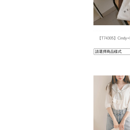
【T74305】Cin