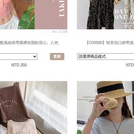
401 人訂購
🔥甜酷風細肩帶露臍前開釦背心。八色
【O34890】韓系領口綁帶
選購
NTD 250
NTD