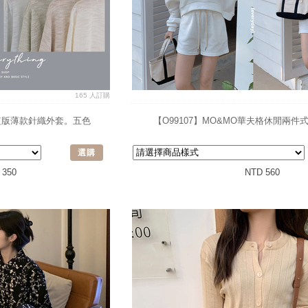
165 人訂購
V領短版薄款針織外套。五色
【O99107】MO&MO華夫格休閒兩件
選購
 350
NTD 560