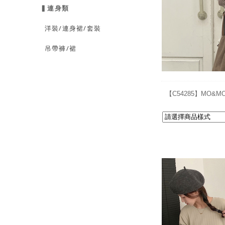
▍連身類
洋裝/連身裙/套裝
吊帶褲/裙
【C54285】MO