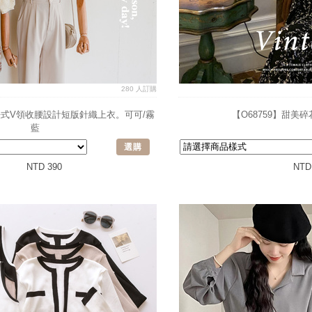
280 人訂購
dy+法式V領收腰設計短版針織上衣。可可/霧
【O68759】甜美
藍
選購
NTD 390
NTD