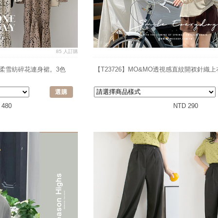
85 人訂購
溫柔雪紡碎花連身裙。3色
【T23726】MO&MO透視感直紋開衩針織上
選購
 480
NTD 290