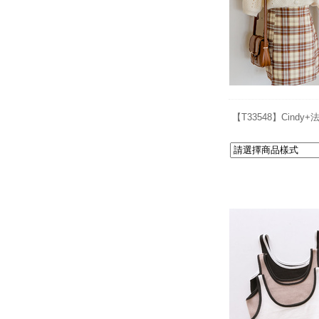
【T33548】Cin