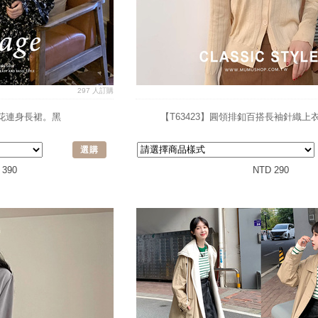
297 人訂購
碎花連身長裙。黑
【T63423】圓領排釦百搭長袖針織上衣
選購
 390
NTD 290