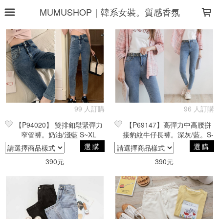
LOADING...
MUMUSHOP｜韓系女裝。質感香氛
上架時間
銷售件數
銷售價格
樣式尺寸篩選
全部樣式
藍
淺藍
深藍
黑
99 人訂購
96 人訂購
【P94020】 雙排釦鬆緊彈力
【P69147】高彈力中高腰拼
黑灰
復古藍
深灰
奶油
奶油白
窄管褲。奶油/淺藍 S~XL
接豹紋牛仔長褲。深灰/藍。S-
灰藍
2XL
選購
選購
390元
390元
全部尺寸
S
M
L
XL
26
27
28
29
30
31
現貨商品