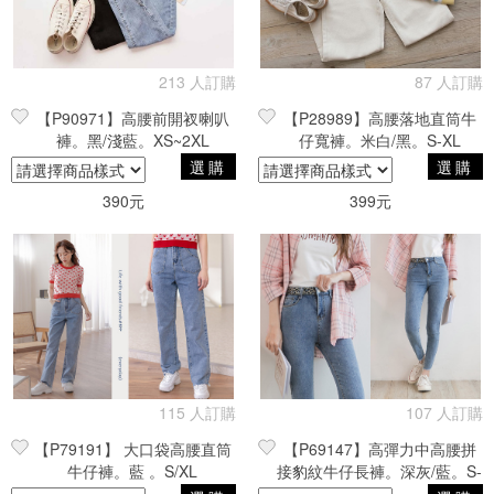
篩選
213 人訂購
87 人訂購
【P90971】高腰前開衩喇叭
【P28989】高腰落地直筒牛
褲。黑/淺藍。XS~2XL
仔寬褲。米白/黑。S-XL
選購
選購
390元
399元
115 人訂購
107 人訂購
【P79191】 大口袋高腰直筒
【P69147】高彈力中高腰拼
牛仔褲。藍 。S/XL
接豹紋牛仔長褲。深灰/藍。S-
2XL