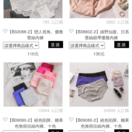
篩選
785 人訂購
3862 人訂購
【B32088-2】戀人視角。優雅
【B38802-2】綠野仙蹤。日系
蕾絲內褲
蕾絲緞帶優雅內褲
選購
選購
110元
130元
13994 人訂購
24806 人訂購
【B09080-2】絕色陷阱。糖果
【B09080-2】絕色陷阱。糖果
色無痕拉絲內褲。十色
色無痕拉絲內褲。十色