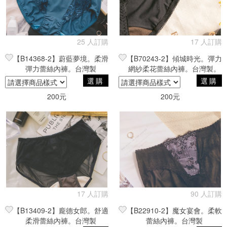
25 人訂購
17 人訂購
【B14368-2】蔚藍夢境。柔滑
【B70243-2】傾城時光。彈力
彈力蕾絲內褲。台灣製
網紗柔花蕾絲內褲。台灣製。
黑M。零碼
選購
選購
200元
200元
17 人訂購
90 人訂購
【B13409-2】龐德女郎。舒適
【B22910-2】魔女宴會。柔軟
柔滑蕾絲內褲。台灣製
蕾絲內褲。台灣製