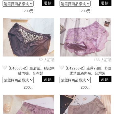
選購
選購
200元
200元
52 人訂購
166 人訂購
【B10685-2】皇后紫。精緻刺
【B12288-2】迷霧花園。舒適
繡內褲。台灣製
柔滑蕾絲內褲。台灣製
選購
選購
200元
200元