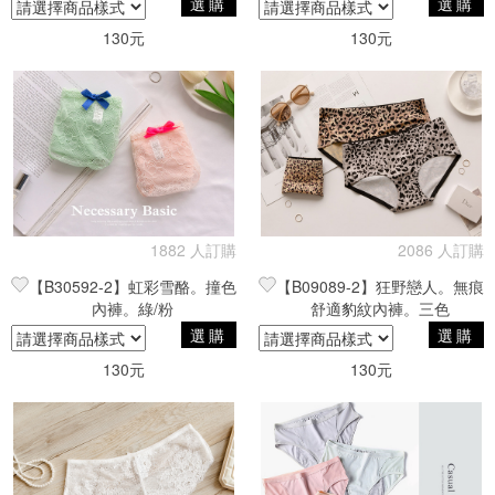
選購
選購
130元
130元
1882 人訂購
2086 人訂購
【B30592-2】虹彩雪酪。撞色
【B09089-2】狂野戀人。無痕
內褲。綠/粉
舒適豹紋內褲。三色
選購
選購
130元
130元