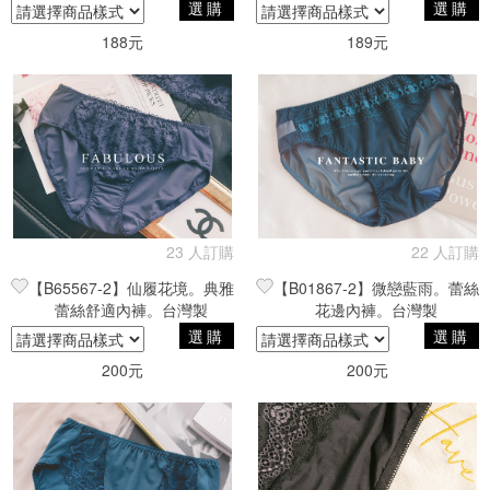
選購
選購
188元
189元
23 人訂購
22 人訂購
【B65567-2】仙履花境。典雅
【B01867-2】微戀藍雨。蕾絲
蕾絲舒適內褲。台灣製
花邊內褲。台灣製
選購
選購
200元
200元