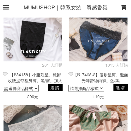
LOADING...
MUMUSHOP｜韓系女裝。質感香氛
上架時間
銷售件數
銷售價格
樣式尺寸篩選
全部樣式
黑
粉
膚
紫
261 人訂購
1015 人訂購
【P84158】小腹剋星。魔術
【B17468-2】漫步星河。緞面
綠
淺粉
白
淺藍
灰
收腰提臀塑身褲。黑/膚。加大
光澤蕾絲內褲。藍/黑
藍
(60-75kg)
選購
選購
290元
110元
全部尺寸
S
M
L
XL
2XL
一般
大碼
小碼
加大
均碼
現貨商品