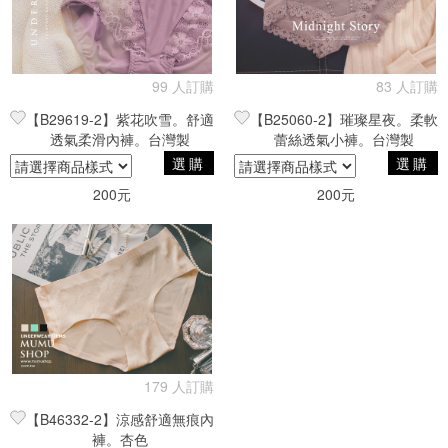
99 人訂購
83 人訂購
【B29619-2】紫花吹雪。舒適
【B25060-2】璀璨星夜。柔軟
透氣柔滑內褲。台灣製
蕾絲透氣小褲。台灣製
選購
選購
200元
200元
179 人訂購
【B46332-2】涼感舒適無痕內
褲。杏色