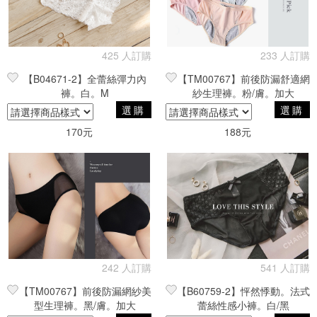
425 人訂購
233 人訂購
【B04671-2】全蕾絲彈力內
【TM00767】前後防漏舒適網
褲。白。M
紗生理褲。粉/膚。加大
選購
選購
170元
188元
242 人訂購
541 人訂購
【TM00767】前後防漏網紗美
【B60759-2】怦然悸動。法式
型生理褲。黑/膚。加大
蕾絲性感小褲。白/黑